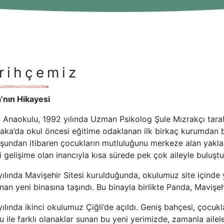
rihçemiz
’nın Hikayesi
 Anaokulu, 1992 yılında Uzman Psikolog Şule Mızrakçı tara
aka’da okul öncesi eğitime odaklanan ilk birkaç kurumdan bi
şundan itibaren çocukların mutluluğunu merkeze alan yaklaşı
i gelişime olan inancıyla kısa sürede pek çok aileyle buluştu
ılında Mavişehir Sitesi kurulduğunda, okulumuz site içinde 
nan yeni binasına taşındı. Bu binayla birlikte Panda, Mavişehi
ılında ikinci okulumuz Çiğli’de açıldı. Geniş bahçesi, çocukl
 ile farklı olanaklar sunan bu yeni yerimizde, zamanla aileler