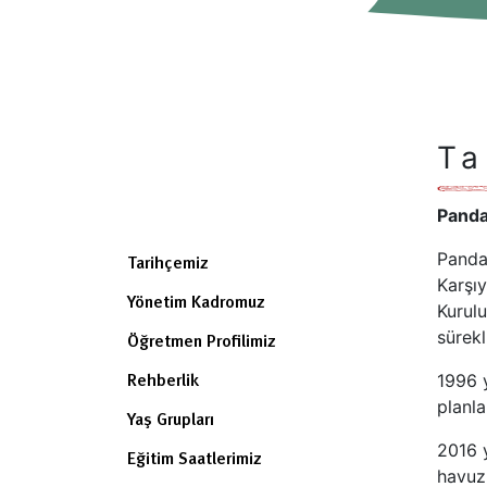
Ta
Panda
Panda
Tarihçemiz
Karşıy
Yönetim Kadromuz
Kurulu
sürekl
Öğretmen Profilimiz
1996 y
Rehberlik
planla
Yaş Grupları
2016 y
Eğitim Saatlerimiz
havuzu