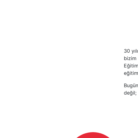
30 yı
bizim 
Eğiti
eğitim
Bugün
değil;