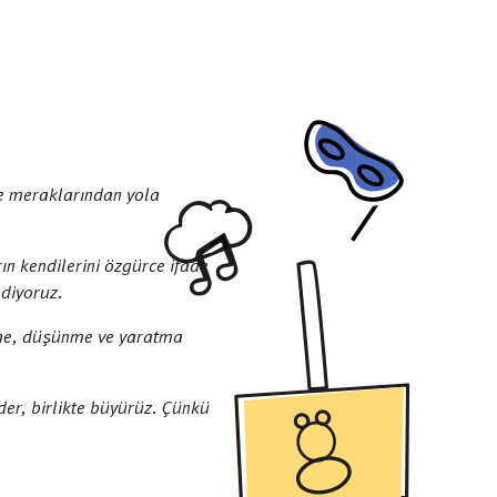
ve meraklarından yola
ın kendilerini özgürce ifade
ediyoruz.
tme, düşünme ve yaratma
eder, birlikte büyürüz. Çünkü