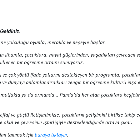
eldiniz.
nme yolculuğu
oyunla, merakla ve neşeyle başlar.
n ilhamla, çocuklara, hayal güçlerinden, yaşadıkları çevreden 
killenen bir öğrenme ortamı sunuyoruz.
i ve çok yönlü ifade yollarını destekleyen bir programla; çocuklar
arı ve dünyayı anlamlandırdıkları zengin bir öğrenme kültürü inşa 
a, mutfakta ya da ormanda… Panda’da her alan çocuklara keşfe
effaf ve güçlü iletişimimizle, çocukların gelişimini birlikte takip 
e okul ve çevresinin işbirliğiyle desteklendiğinde ortaya çıkar.
dan tanımak için
buraya tıklayın
.