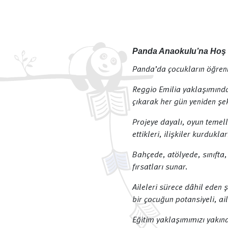
Panda Anaokulu’na Hoş G
Panda’da çocukların öğre
Reggio Emilia yaklaşımında
çıkarak her gün yeniden şe
Projeye dayalı, oyun temell
ettikleri, ilişkiler kurdukl
Bahçede, atölyede, sınıft
fırsatları sunar.
Aileleri sürece dâhil eden ş
bir çocuğun potansiyeli, ail
Eğitim yaklaşımımızı yakın